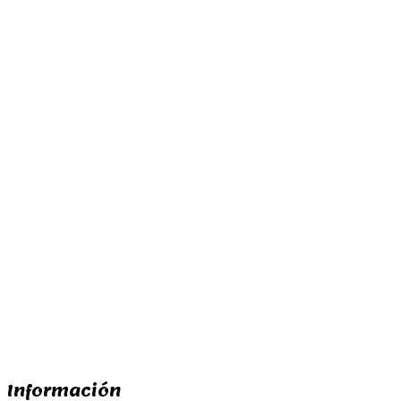
Añadir a la lista
Añadir a la lista
de deseos
de deseos
268,00
€
207,00
€
Añadir al carrito
Añadir al carrito
Información