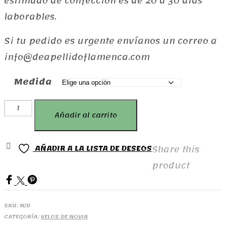
estimado de confección es de 20 a 30 días
laborables.
Si tu pedido es urgente envíanos un correo a
info@deapellidoflamenca.com
Medida
Velo
Añadir al carrito
pedreria
cantidad
Share this
AÑADIR A LA LISTA DE DESEOS
product
SKU:
N/D
CATEGORÍA:
VELOS DE NOVIA