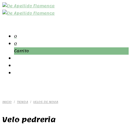
0
0
Carrito
INICIO
/
TIENDA
/
VELOS DE NOVIA
Velo pedreria