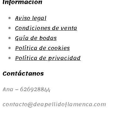
Información
múltiples
múltiples
variantes.
variantes.
Aviso legal
Las
Las
Condiciones de venta
opciones
opciones
Guía de bodas
se
se
Política de cookies
pueden
pueden
elegir
elegir
Política de privacidad
en
en
Contáctanos
la
la
página
página
Ana – 626928844
de
de
producto
producto
contacto@deapellidoflamenca.com