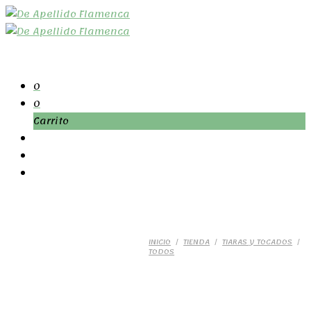
0
0
Carrito
INICIO
/
TIENDA
/
TIARAS Y TOCADOS
/
TODOS