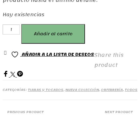
producto hasta el último detalle.
Hay existencias
Tiara
Añadir al carrito
tamara
cantidad
Share this
AÑADIR A LA LISTA DE DESEOS
product
CATEGORÍAS:
TIARAS Y TOCADOS
,
NUEVA COLECCIÓN
,
ORFEBRERÍA
,
TODOS
PREVIOUS PRODUCT
NEXT PRODUCT