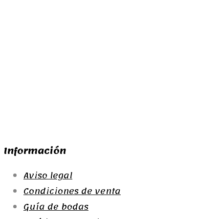
320,00
€
330,00
€
230,00
€
330,00
€
Añadir al
Añadir al
Añadir al
Añadir al
carrito
carrito
carrito
carrito
Información
Aviso legal
Condiciones de venta
Guía de bodas