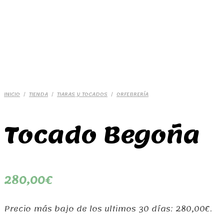
INICIO
/
TIENDA
/
TIARAS Y TOCADOS
/
ORFEBRERÍA
Tocado Begoña
280,00
€
Precio más bajo de los ultimos 30 días:
280,00
€
.