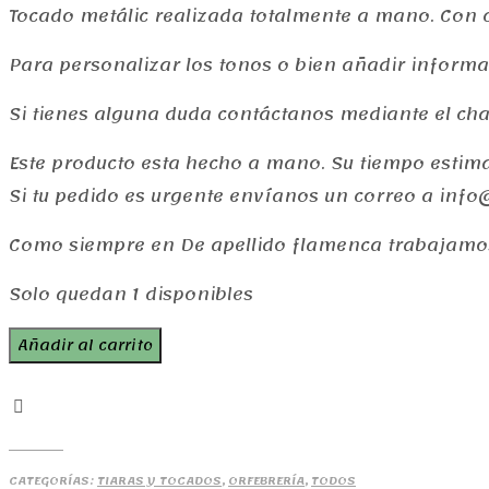
Tocado metálic realizada totalmente a mano. Con c
Para personalizar los tonos o bien añadir informac
Si tienes alguna duda contáctanos mediante el ch
Este producto esta hecho a mano. Su tiempo estima
Si tu pedido es urgente envíanos un correo a in
Como siempre en De apellido flamenca trabajamos
Solo quedan 1 disponibles
Tocado
Añadir al carrito
Begoña
cantidad
CATEGORÍAS:
TIARAS Y TOCADOS
,
ORFEBRERÍA
,
TODOS