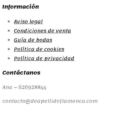
variantes.
53,90€
Información
Las
Aviso legal
opciones
Condiciones de venta
se
pueden
Guía de bodas
elegir
Política de cookies
en
Política de privacidad
la
Contáctanos
página
de
Ana – 626928844
producto
contacto@deapellidoflamenca.com