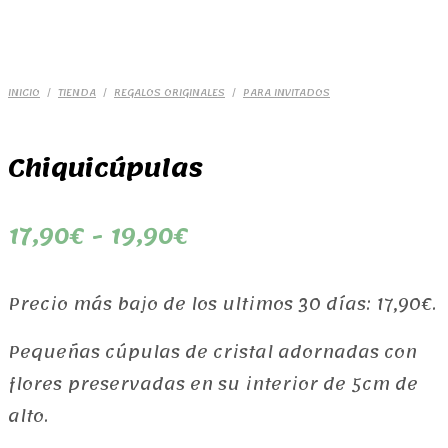
INICIO
/
TIENDA
/
REGALOS ORIGINALES
/
PARA INVITADOS
Chiquicúpulas
Rango
17,90
€
-
19,90
€
de
Precio más bajo de los ultimos 30 días:
17,90
€
.
precios:
Pequeñas cúpulas de cristal adornadas con
desde
flores preservadas en su interior de 5cm de
17,90€
alto.