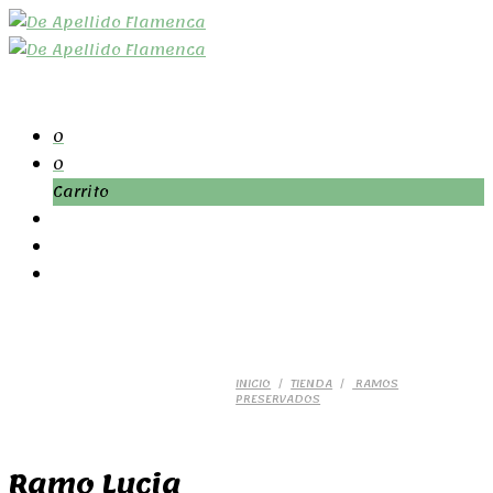
0
0
Carrito
INICIO
/
TIENDA
/
RAMOS
PRESERVADOS
Ramo Lucia