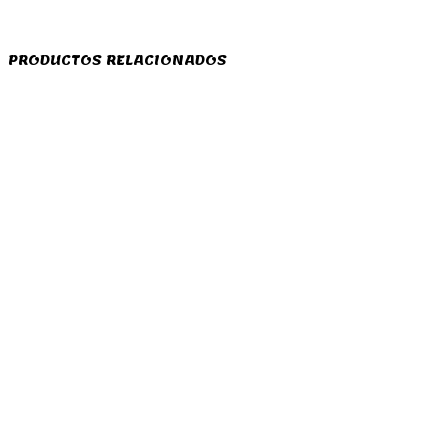
PRODUCTOS RELACIONADOS
210,00
€
208,00
€
207,00
€
268,00
€
Añadir al
Añadir al
Añadir al
Añadir al
carrito
carrito
carrito
carrito