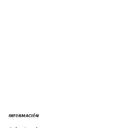
98,90
€
140,00
€
AÑADIR AL CARRITO
AÑADIR AL CARRITO
INFORMACIÓN