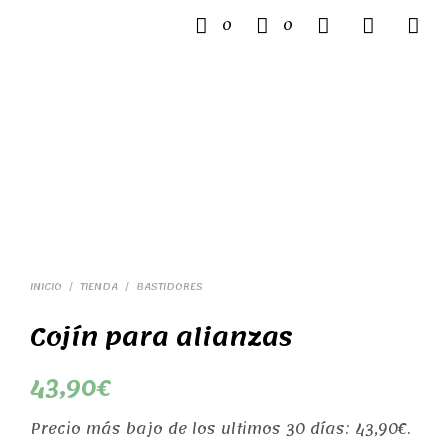
0
0
INICIO
/
TIENDA
/
BASTIDORES
Cojín para alianzas
43,90
€
Precio más bajo de los ultimos 30 días:
43,90
€
.